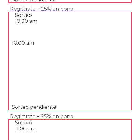
Registrate + 25% en bono
Sorteo
10:00 am
10:00 am
Sorteo pendiente
Registrate + 25% en bono
Sorteo
11:00 am