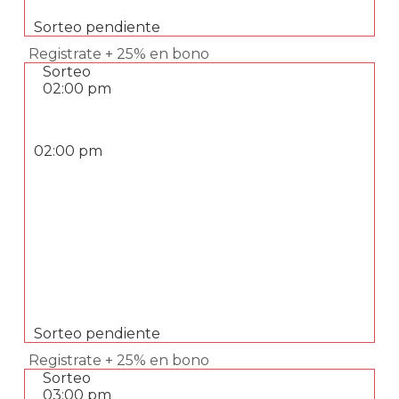
Sorteo pendiente
Registrate + 25% en bono
Sorteo
02:00 pm
02:00 pm
Sorteo pendiente
Registrate + 25% en bono
Sorteo
03:00 pm