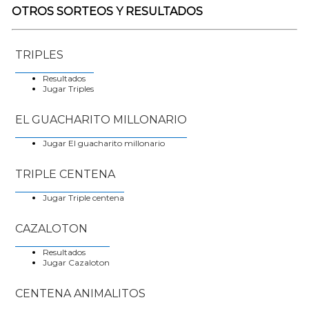
OTROS SORTEOS Y RESULTADOS
TRIPLES
Resultados
Jugar Triples
EL GUACHARITO MILLONARIO
Jugar El guacharito millonario
TRIPLE CENTENA
Jugar Triple centena
CAZALOTON
Resultados
Jugar Cazaloton
CENTENA ANIMALITOS