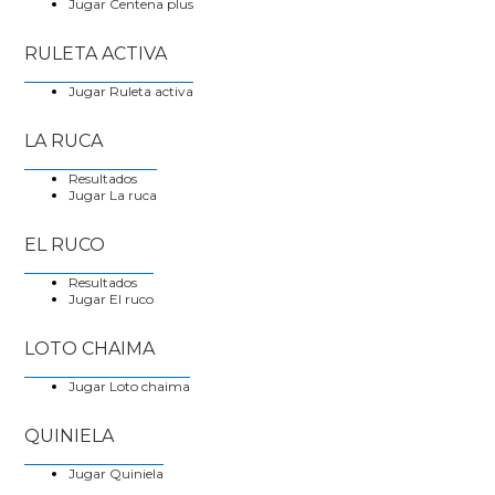
Jugar Centena plus
RULETA ACTIVA
Jugar Ruleta activa
LA RUCA
Resultados
Jugar La ruca
EL RUCO
Resultados
Jugar El ruco
LOTO CHAIMA
Jugar Loto chaima
QUINIELA
Jugar Quiniela