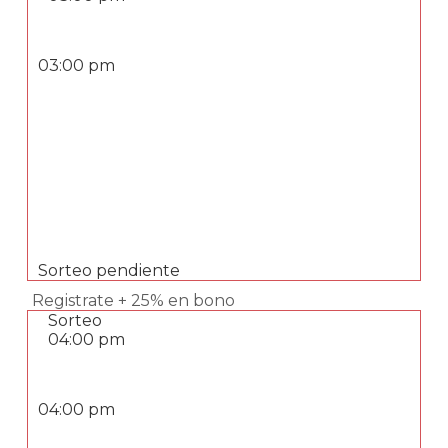
03:00 pm
Sorteo pendiente
Registrate + 25% en bono
Sorteo
04:00 pm
04:00 pm