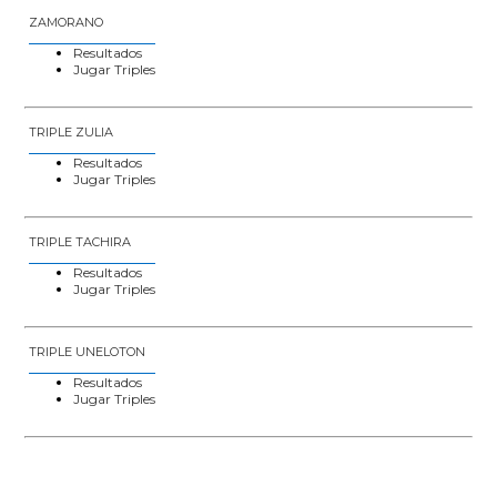
ZAMORANO
Resultados
Jugar Triples
TRIPLE ZULIA
Resultados
Jugar Triples
TRIPLE TACHIRA
Resultados
Jugar Triples
TRIPLE UNELOTON
Resultados
Jugar Triples