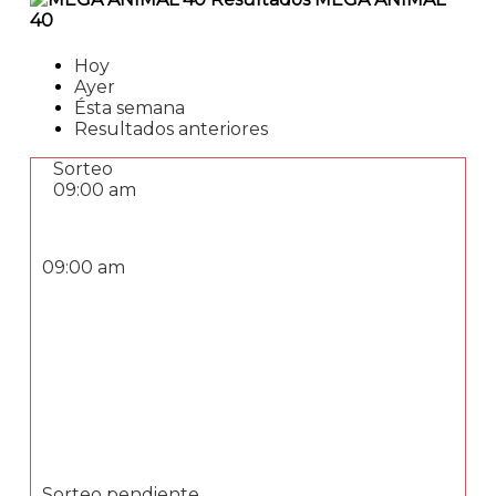
40
Hoy
Ayer
Ésta semana
Resultados anteriores
Sorteo
09:00 am
09:00 am
Sorteo pendiente