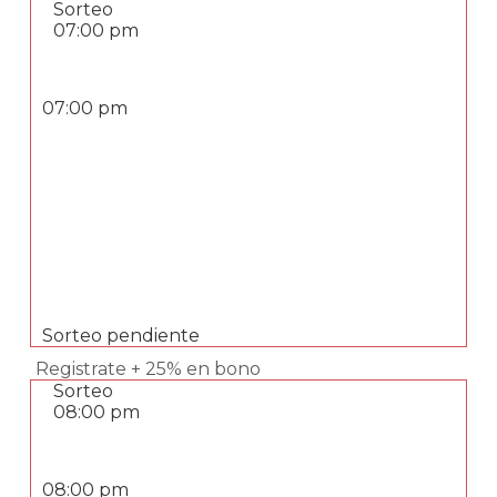
Sorteo
07:00 pm
07:00 pm
Sorteo pendiente
Registrate + 25% en bono
Sorteo
08:00 pm
08:00 pm