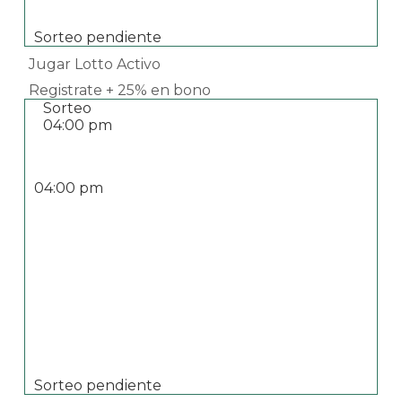
Sorteo pendiente
Jugar Lotto Activo
Registrate + 25% en bono
Sorteo
04:00 pm
04:00 pm
Sorteo pendiente