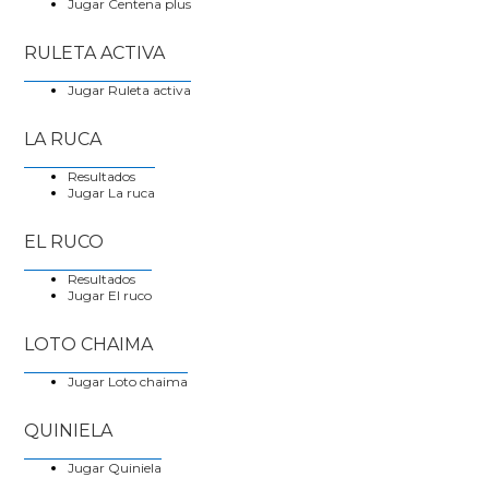
Jugar Centena plus
RULETA ACTIVA
Jugar Ruleta activa
LA RUCA
Resultados
Jugar La ruca
EL RUCO
Resultados
Jugar El ruco
LOTO CHAIMA
Jugar Loto chaima
QUINIELA
Jugar Quiniela