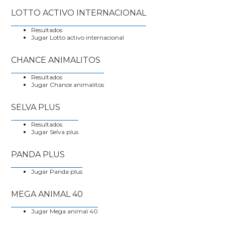
LOTTO ACTIVO INTERNACIONAL
Resultados
Jugar Lotto activo internacional
CHANCE ANIMALITOS
Resultados
Jugar Chance animalitos
SELVA PLUS
Resultados
Jugar Selva plus
PANDA PLUS
Jugar Panda plus
MEGA ANIMAL 40
Jugar Mega animal 40