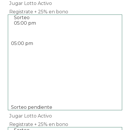
Jugar Lotto Activo
Registrate + 25% en bono
Sorteo
05:00 pm
05:00 pm
Sorteo pendiente
Jugar Lotto Activo
Registrate + 25% en bono