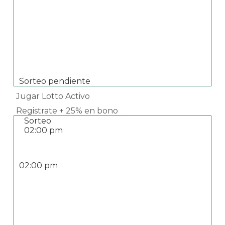
Sorteo pendiente
Jugar Lotto Activo
Registrate + 25% en bono
Sorteo
02:00 pm
02:00 pm