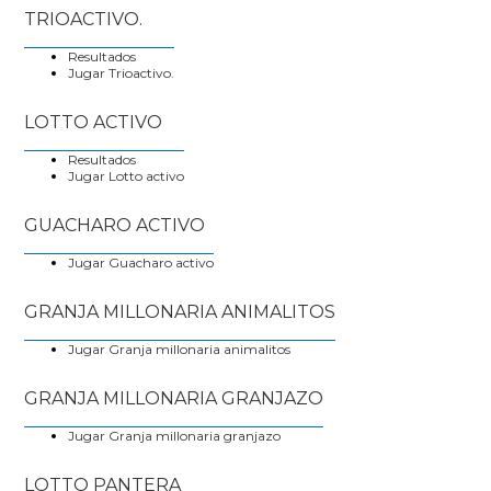
TRIOACTIVO.
Resultados
Jugar Trioactivo.
LOTTO ACTIVO
Resultados
Jugar Lotto activo
GUACHARO ACTIVO
Jugar Guacharo activo
GRANJA MILLONARIA ANIMALITOS
Jugar Granja millonaria animalitos
GRANJA MILLONARIA GRANJAZO
Jugar Granja millonaria granjazo
LOTTO PANTERA