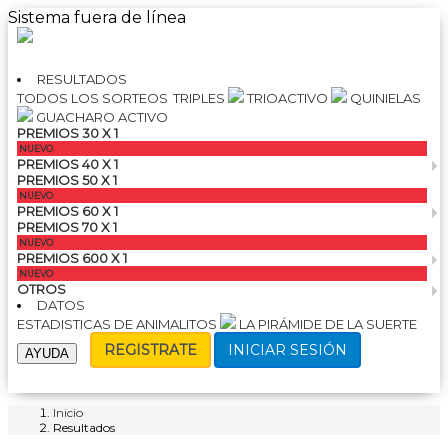
Sistema fuera de línea
RESULTADOS
TODOS LOS SORTEOS
TRIPLES
TRIOACTIVO
QUINIELAS
GUACHARO ACTIVO
PREMIOS 30 X 1
NUEVO
PREMIOS 40 X 1
PREMIOS 50 X 1
NUEVO
PREMIOS 60 X 1
PREMIOS 70 X 1
NUEVO
PREMIOS 600 X 1
NUEVO
OTROS
DATOS
ESTADISTICAS DE ANIMALITOS
LA PIRÁMIDE DE LA SUERTE
REGISTRATE
INICIAR SESIÓN
AYUDA
Inicio
Resultados