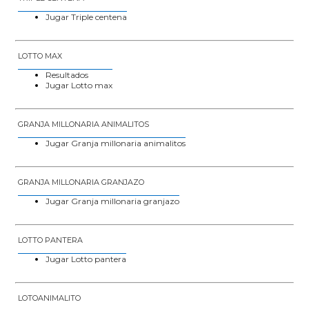
Jugar Triple centena
LOTTO MAX
Resultados
Jugar Lotto max
GRANJA MILLONARIA ANIMALITOS
Jugar Granja millonaria animalitos
GRANJA MILLONARIA GRANJAZO
Jugar Granja millonaria granjazo
LOTTO PANTERA
Jugar Lotto pantera
LOTOANIMALITO