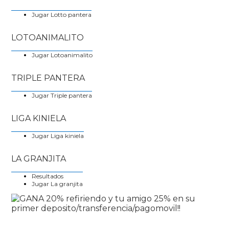
Jugar Lotto pantera
LOTOANIMALITO
Jugar Lotoanimalito
TRIPLE PANTERA
Jugar Triple pantera
LIGA KINIELA
Jugar Liga kiniela
LA GRANJITA
Resultados
Jugar La granjita