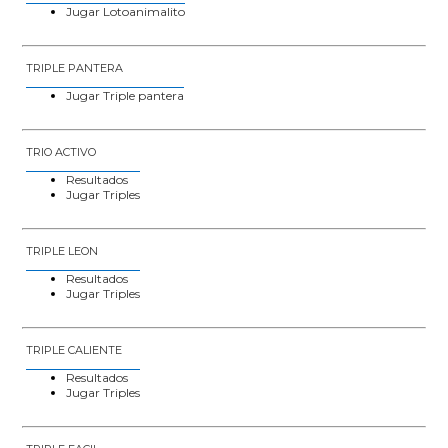
Jugar Lotoanimalito
TRIPLE PANTERA
Jugar Triple pantera
TRIO ACTIVO
Resultados
Jugar Triples
TRIPLE LEON
Resultados
Jugar Triples
TRIPLE CALIENTE
Resultados
Jugar Triples