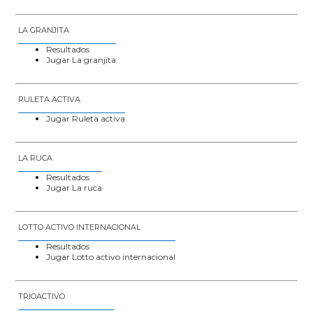
LA GRANJITA
Resultados
Jugar La granjita
RULETA ACTIVA
Jugar Ruleta activa
LA RUCA
Resultados
Jugar La ruca
LOTTO ACTIVO INTERNACIONAL
Resultados
Jugar Lotto activo internacional
TRIOACTIVO.