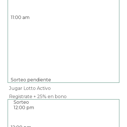
11:00 am
Sorteo pendiente
Jugar Lotto Activo
Registrate + 25% en bono
Sorteo
12:00 pm