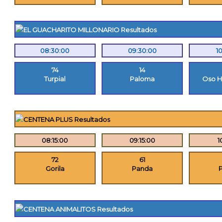
EL GUACHARITO MILLONARIO Resultados
08:30:00
09:30:00
1
74
14
Turpial
Paloma
Oso H
CENTENA PLUS Resultados
08:15:00
09:15:00
1
72
61
Gorila
Panda
CENTENA ANIMALITOS Resultados