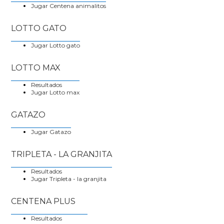
Jugar Centena animalitos
LOTTO GATO
Jugar Lotto gato
LOTTO MAX
Resultados
Jugar Lotto max
GATAZO
Jugar Gatazo
TRIPLETA - LA GRANJITA
Resultados
Jugar Tripleta - la granjita
CENTENA PLUS
Resultados