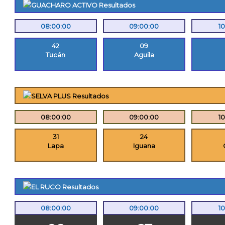
GUACHARO ACTIVO Resultados
08:00:00
09:00:00
1
42
09
Tucán
Aguila
SELVA PLUS Resultados
08:00:00
09:00:00
1
31
24
Lapa
Iguana
EL RUCO Resultados
08:00:00
09:00:00
1