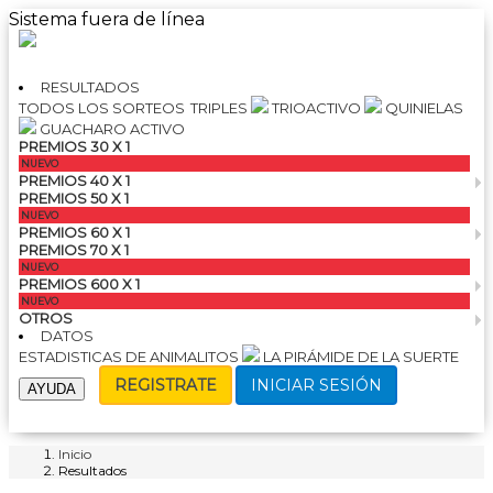
Sistema fuera de línea
RESULTADOS
TODOS LOS SORTEOS
TRIPLES
TRIOACTIVO
QUINIELAS
GUACHARO ACTIVO
PREMIOS 30 X 1
NUEVO
PREMIOS 40 X 1
PREMIOS 50 X 1
NUEVO
PREMIOS 60 X 1
PREMIOS 70 X 1
NUEVO
PREMIOS 600 X 1
NUEVO
OTROS
DATOS
ESTADISTICAS DE ANIMALITOS
LA PIRÁMIDE DE LA SUERTE
REGISTRATE
INICIAR SESIÓN
AYUDA
Inicio
Resultados