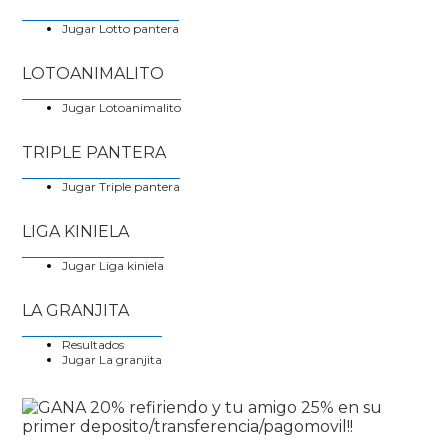
Jugar Lotto pantera
LOTOANIMALITO
Jugar Lotoanimalito
TRIPLE PANTERA
Jugar Triple pantera
LIGA KINIELA
Jugar Liga kiniela
LA GRANJITA
Resultados
Jugar La granjita