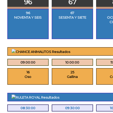
96
67
96
67
NOVENTA Y SEIS
SESENTA Y SIETE
OC
C
CHANCE ANIMALITOS Resultados
09:00:00
10:00:00
1
16
25
Oso
Gallina
C
RULETA ROYAL Resultados
08:30:00
09:30:00
1