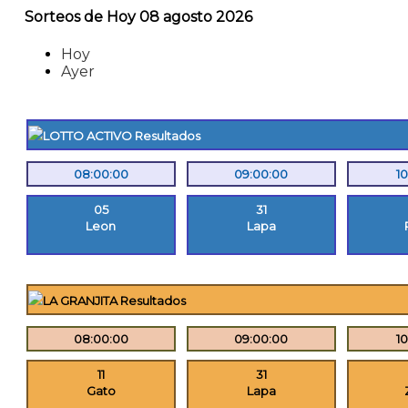
Sorteos de Hoy 08 agosto 2026
Hoy
Ayer
LOTTO ACTIVO Resultados
08:00:00
09:00:00
1
05
31
Leon
Lapa
LA GRANJITA Resultados
08:00:00
09:00:00
1
11
31
Gato
Lapa