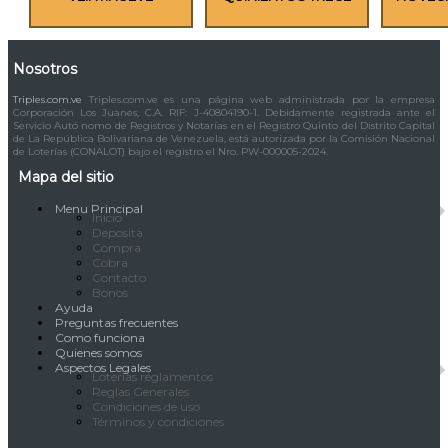
Nosotros
Triples.com.ve
Triples.com.ve es una página web administrada por la empresa
Corporación Los Juanes, C.A. RIF: J-40804190-1. Debidamente registrada ante el
Servicio Autó nomo de Registros y Notarías en el Registro Quinto del Distrito Capital
de La República Bolivariana de Venezuela, está autorizada por la Comisión Nacional
de Loterías (CONALOT) bajo el registro el Nro. PW-000005-2024.
Mapa del sitio
Menu Principal
Inicio
Deposita
Compra
Cobra
Contacto
Bonos
Ayuda
Preguntas frecuentes
Como funciona
Quienes somos
Aspectos Legales
Loterias reglamentos
Reglas Generales
Condiciones de uso
Términos y condiciones