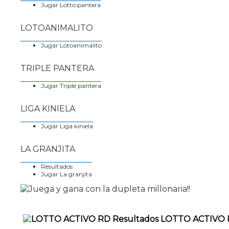
Jugar Lotto pantera
LOTOANIMALITO
Jugar Lotoanimalito
TRIPLE PANTERA
Jugar Triple pantera
LIGA KINIELA
Jugar Liga kiniela
LA GRANJITA
Resultados
Jugar La granjita
Resultados LOTTO ACTIVO