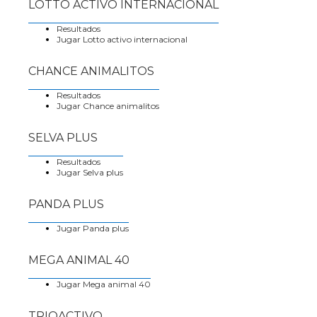
LOTTO ACTIVO INTERNACIONAL
Resultados
Jugar Lotto activo internacional
CHANCE ANIMALITOS
Resultados
Jugar Chance animalitos
SELVA PLUS
Resultados
Jugar Selva plus
PANDA PLUS
Jugar Panda plus
MEGA ANIMAL 40
Jugar Mega animal 40
TRIOACTIVO.