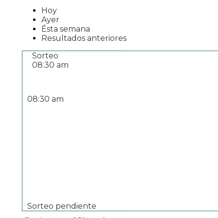
Hoy
Ayer
Ésta semana
Resultados anteriores
Sorteo
08:30 am
08:30 am
Sorteo pendiente