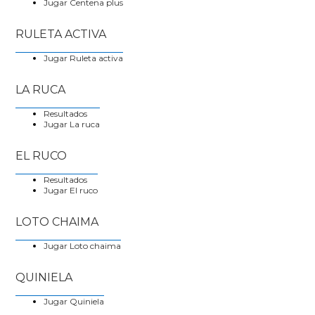
Jugar Centena plus
RULETA ACTIVA
Jugar Ruleta activa
LA RUCA
Resultados
Jugar La ruca
EL RUCO
Resultados
Jugar El ruco
LOTO CHAIMA
Jugar Loto chaima
QUINIELA
Jugar Quiniela