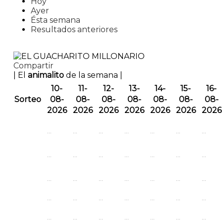
Hoy
Ayer
Ésta semana
Resultados anteriores
Compartir
| El
animalito
de la semana |
10-
11-
12-
13-
14-
15-
16-
Sorteo
08-
08-
08-
08-
08-
08-
08-
2026
2026
2026
2026
2026
2026
2026
08:30
...
...
...
...
...
...
...
am
09:30
...
...
...
...
...
...
...
am
10:30
...
...
...
...
...
...
...
am
11:30 am
...
...
...
...
...
...
...
12:30
...
...
...
...
...
...
...
pm