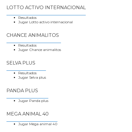
LOTTO ACTIVO INTERNACIONAL
Resultados
Jugar Lotto activo internacional
CHANCE ANIMALITOS
Resultados
Jugar Chance animalitos
SELVA PLUS
Resultados
Jugar Selva plus
PANDA PLUS
Jugar Panda plus
MEGA ANIMAL 40
Jugar Mega animal 40