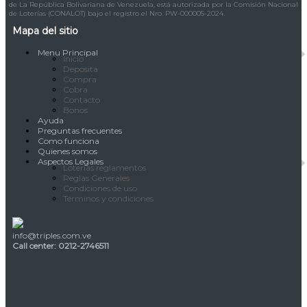
de La República Bolivariana de Venezuela, está autorizada por la Comisión Nacional
de Loterías (CONALOT) bajo el registro el Nro. PW-000005-2024.
Mapa del sitio
Menu Principal
Inicio
Deposita
Compra
Cobra
Contacto
Bonos
Ayuda
Preguntas frecuentes
Como funciona
Quienes somos
Aspectos Legales
Loterias reglamentos
Reglas Generales
Condiciones de uso
Términos y condiciones
info@triples.com.ve
Call center: 0212-2746511