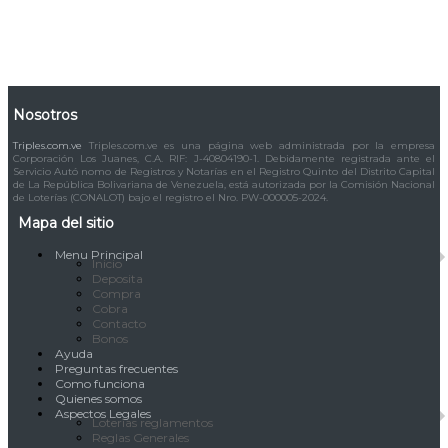
Nosotros
Triples.com.ve
Triples.com.ve es una página web administrada por la empresa
Corporación Los Juanes, C.A. RIF: J-40804190-1. Debidamente registrada ante el
Servicio Autó nomo de Registros y Notarías en el Registro Quinto del Distrito Capital
de La República Bolivariana de Venezuela, está autorizada por la Comisión Nacional
de Loterías (CONALOT) bajo el registro el Nro. PW-000005-2024.
Mapa del sitio
Menu Principal
Inicio
Deposita
Compra
Cobra
Contacto
Bonos
Ayuda
Preguntas frecuentes
Como funciona
Quienes somos
Aspectos Legales
Loterias reglamentos
Reglas Generales